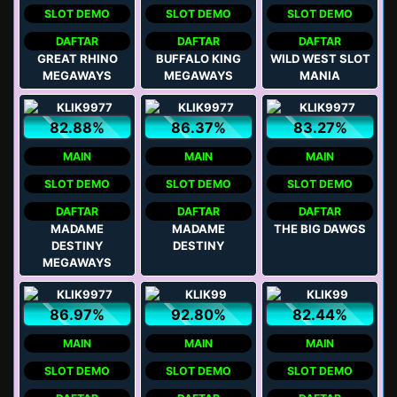
SLOT DEMO
SLOT DEMO
SLOT DEMO
DAFTAR
DAFTAR
DAFTAR
GREAT RHINO
BUFFALO KING
WILD WEST SLOT
MEGAWAYS
MEGAWAYS
MANIA
82.88%
86.37%
83.27%
MAIN
MAIN
MAIN
SLOT DEMO
SLOT DEMO
SLOT DEMO
DAFTAR
DAFTAR
DAFTAR
MADAME
MADAME
THE BIG DAWGS
DESTINY
DESTINY
MEGAWAYS
86.97%
92.80%
82.44%
MAIN
MAIN
MAIN
SLOT DEMO
SLOT DEMO
SLOT DEMO