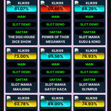
81.07%
50.46%
88.29%
MAIN
MAIN
MAIN
SLOT DEMO
SLOT DEMO
SLOT DEMO
DAFTAR
DAFTAR
DAFTAR
THE DOG HOUSE
POWER OF THOR
SLOT MANIA
DICE SHOW
MEGAWAYS
SUSU & KOKO
73.00%
95.56%
76.93%
MAIN
MAIN
MAIN
SLOT DEMO
SLOT DEMO
SLOT DEMO
DAFTAR
DAFTAR
DAFTAR
SLOT MANIA
SLOT MANIA
SLOT MANIA
MAHJONG
GATOT KACA
OLYMPUS
62.78%
89.00%
74.93%