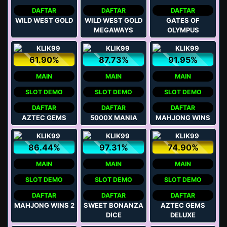
DAFTAR
DAFTAR
DAFTAR
WILD WEST GOLD
WILD WEST GOLD
GATES OF
MEGAWAYS
OLYMPUS
61.90%
87.73%
91.95%
MAIN
MAIN
MAIN
SLOT DEMO
SLOT DEMO
SLOT DEMO
DAFTAR
DAFTAR
DAFTAR
AZTEC GEMS
5000X MANIA
MAHJONG WINS
86.44%
97.31%
74.90%
MAIN
MAIN
MAIN
SLOT DEMO
SLOT DEMO
SLOT DEMO
DAFTAR
DAFTAR
DAFTAR
MAHJONG WINS 2
SWEET BONANZA
AZTEC GEMS
DICE
DELUXE