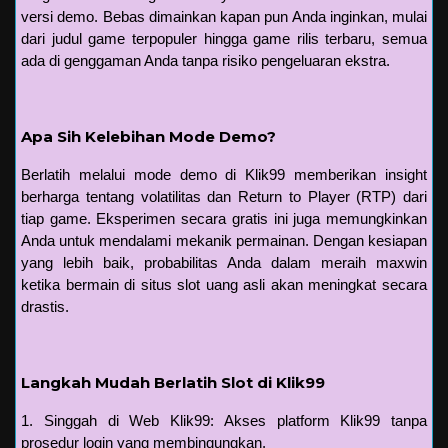
versi demo. Bebas dimainkan kapan pun Anda inginkan, mulai
dari judul game terpopuler hingga game rilis terbaru, semua
ada di genggaman Anda tanpa risiko pengeluaran ekstra.
Apa Sih Kelebihan Mode Demo?
Berlatih melalui mode demo di Klik99 memberikan insight
berharga tentang volatilitas dan Return to Player (RTP) dari
tiap game. Eksperimen secara gratis ini juga memungkinkan
Anda untuk mendalami mekanik permainan. Dengan kesiapan
yang lebih baik, probabilitas Anda dalam meraih maxwin
ketika bermain di situs slot uang asli akan meningkat secara
drastis.
Langkah Mudah Berlatih Slot di Klik99
1. Singgah di Web Klik99: Akses platform Klik99 tanpa
prosedur login yang membingungkan.