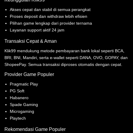
Akses cepat dan stabil di semua perangkat
Proses deposit dan withdraw lebih efisien
Pilihan game lengkap dari provider ternama
Layanan support aktif 24 jam
Transaksi Cepat & Aman
Klik99 mendukung metode pembayaran bank lokal seperti BCA,
BRI, BNI, Mandiri, serta e-wallet seperti DANA, OVO, GOPAY, dan
ShopeePay. Semua transaksi diproses otomatis dengan cepat.
Provider Game Populer
Pragmatic Play
PG Soft
Habanero
Spade Gaming
Microgaming
Playtech
Rekomendasi Game Populer