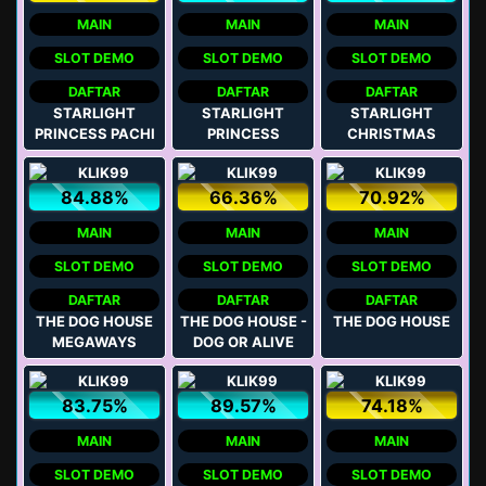
MAIN
MAIN
MAIN
SLOT DEMO
SLOT DEMO
SLOT DEMO
DAFTAR
DAFTAR
DAFTAR
STARLIGHT
STARLIGHT
STARLIGHT
PRINCESS PACHI
PRINCESS
CHRISTMAS
84.88%
66.36%
70.92%
MAIN
MAIN
MAIN
SLOT DEMO
SLOT DEMO
SLOT DEMO
DAFTAR
DAFTAR
DAFTAR
THE DOG HOUSE
THE DOG HOUSE -
THE DOG HOUSE
MEGAWAYS
DOG OR ALIVE
83.75%
89.57%
74.18%
MAIN
MAIN
MAIN
SLOT DEMO
SLOT DEMO
SLOT DEMO