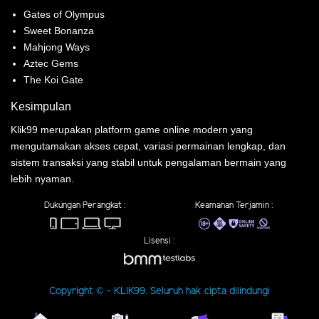
Gates of Olympus
Sweet Bonanza
Mahjong Ways
Aztec Gems
The Koi Gate
Kesimpulan
Klik99 merupakan platform game online modern yang
mengutamakan akses cepat, variasi permainan lengkap, dan
sistem transaksi yang stabil untuk pengalaman bermain yang
lebih nyaman.
Dukungan Perangkat :
Keamanan Terjamin :
Lisensi :
Copyright © - KLIK99. Seluruh hak cipta dilindungi