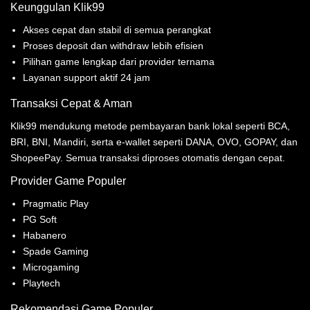
Keunggulan Klik99
Akses cepat dan stabil di semua perangkat
Proses deposit dan withdraw lebih efisien
Pilihan game lengkap dari provider ternama
Layanan support aktif 24 jam
Transaksi Cepat & Aman
Klik99 mendukung metode pembayaran bank lokal seperti BCA,
BRI, BNI, Mandiri, serta e-wallet seperti DANA, OVO, GOPAY, dan
ShopeePay. Semua transaksi diproses otomatis dengan cepat.
Provider Game Populer
Pragmatic Play
PG Soft
Habanero
Spade Gaming
Microgaming
Playtech
Rekomendasi Game Populer