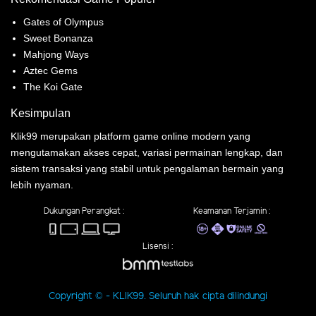
Gates of Olympus
Sweet Bonanza
Mahjong Ways
Aztec Gems
The Koi Gate
Kesimpulan
Klik99 merupakan platform game online modern yang
mengutamakan akses cepat, variasi permainan lengkap, dan
sistem transaksi yang stabil untuk pengalaman bermain yang
lebih nyaman.
Dukungan Perangkat :
Keamanan Terjamin :
Lisensi :
Copyright © - KLIK99. Seluruh hak cipta dilindungi