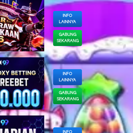
INFO
LAINNYA
GABUNG
SEKARANG
INFO
LAINNYA
GABUNG
SEKARANG
INFO