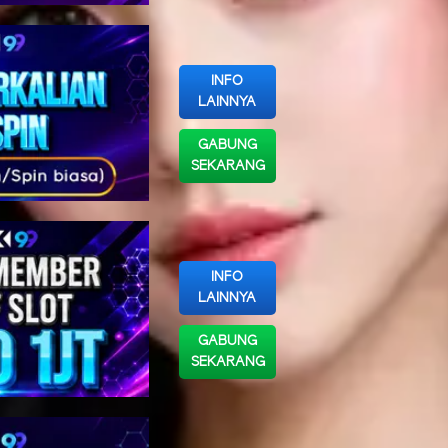
INFO
LAINNYA
GABUNG
SEKARANG
INFO
LAINNYA
GABUNG
SEKARANG