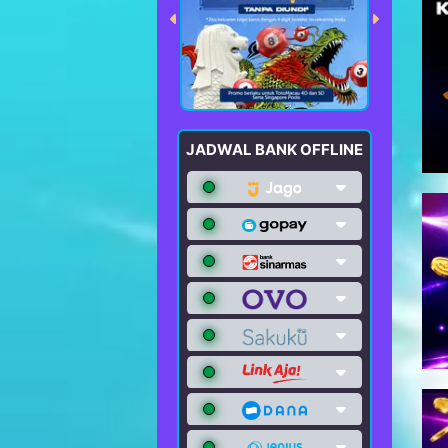
JADWAL BANK OFFLINE