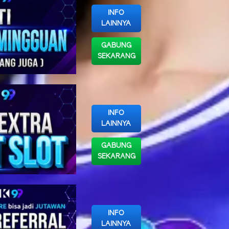
INFO
LAINNYA
GABUNG
SEKARANG
INFO
LAINNYA
GABUNG
SEKARANG
INFO
LAINNYA