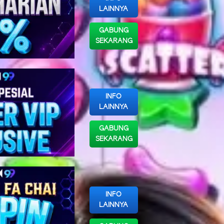
LAINNYA
GABUNG
SEKARANG
INFO
LAINNYA
GABUNG
SEKARANG
INFO
LAINNYA