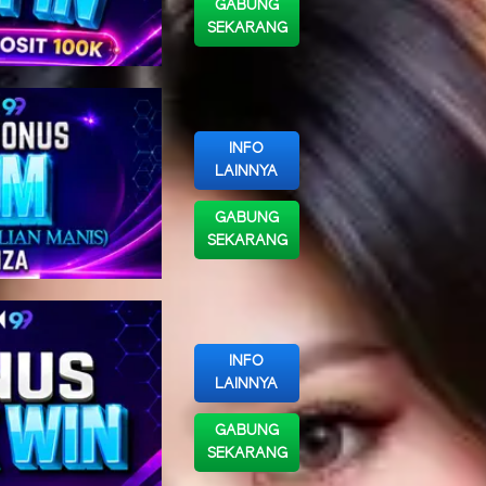
GABUNG
SEKARANG
INFO
LAINNYA
GABUNG
SEKARANG
INFO
LAINNYA
GABUNG
SEKARANG